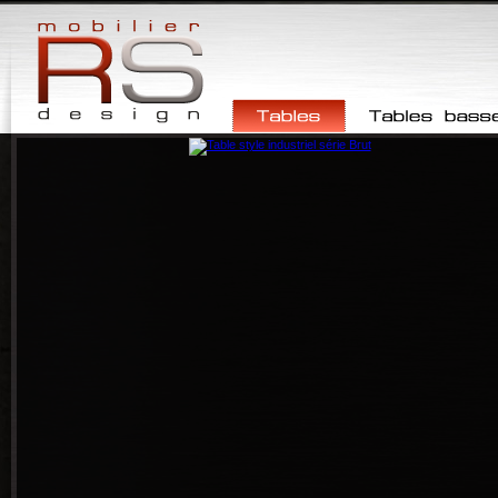
Tables
Tables basses