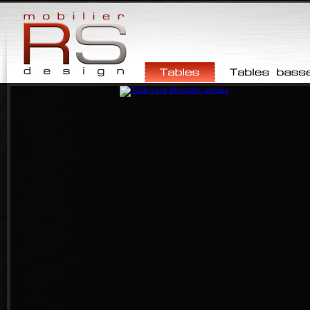
Tables
Tables basses