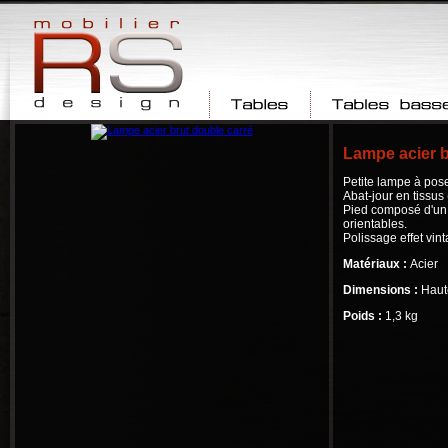
Tables
Tables basses
Lampe acier b
Petite lampe à pose
Abat-jour en tissus
Pied composé d'un t
orientables.
Polissage effet vint
Matériaux :
Acier
Dimensions :
Haut
Poids :
1,3 kg