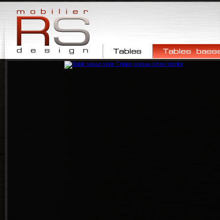
Tables
Tables basses